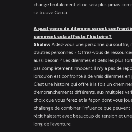
change brutalement et ne sera plus jamais comme 
se trouve Gerda.
A quel genre de dilemme seront confrontés 
comment cela affecte l’histoire ?
Shalev:
Aidez-vous une personne qui souffre, mêm
d’autres personnes ? Offrez-vous de ressources
aussi besoin ? Les dilemmes et défis les plus fo
pas complètement innocent. Il n’y a pas de répo
lorsqu’on est confronté à de vrais dilemmes en 
C’est une histoire qui offre à la fois un chemine
d’embranchements différents, aux multiples var
choix que vous ferez et la façon dont vous jouere
challenge de combiner l’influence que peuvent a
récit haletant avec beaucoup de tension et une 
long de l’aventure.