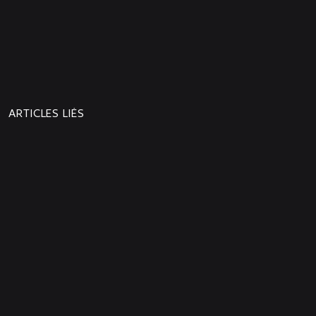
NEWS
PROCHAINE
PRÉCÉDENTE
NEWS
ARTICLES LIÉS
Aphelion est disponible
maintenant !
Aphelion sort le 28 avril :
découvrez le nouveau trailer !