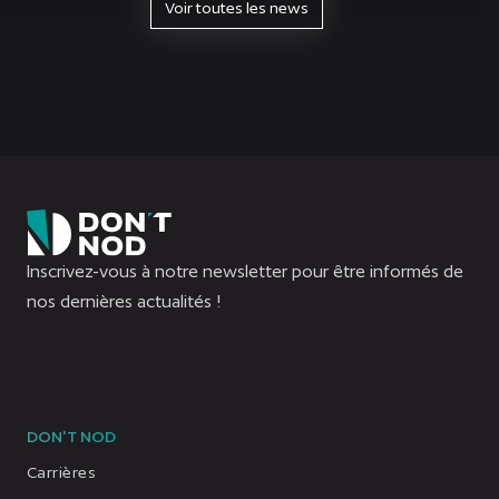
histoires authentiques dans lesquelles chacun.e peut se
Voir toutes les news
reconnaître, nous sommes donc très honorés.ées de
voir Lost Records: Bloom &
Rage nommé dans cette catégorie. Si l’histoire de
Swann, Autumn, Nora et...
Inscrivez-vous à notre newsletter pour être informés de
nos dernières actualités !
DON'T NOD
Carrières