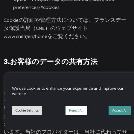
preferences/#cookies
Cookieの詳細や管理方法については、フランスデー
タ保護当局（CNIL）のウェブサイト
www.cnil.fr/en/home
をご覧ください。
3.お客様のデータの共有方法
We use cookies to enhance your experience and improve our
当社が収集する個人データおよび後の段階で収集さ
website.
れる個人データは、管理者である当社を対象として
います。
Cookie Settings
Reject All
Accept All
当社は、DNEで勤務する権限を付与された者のみ
が、そのようなデータにアクセスできるようにして
います。当社のプロバイダーは、当社に代わってサ