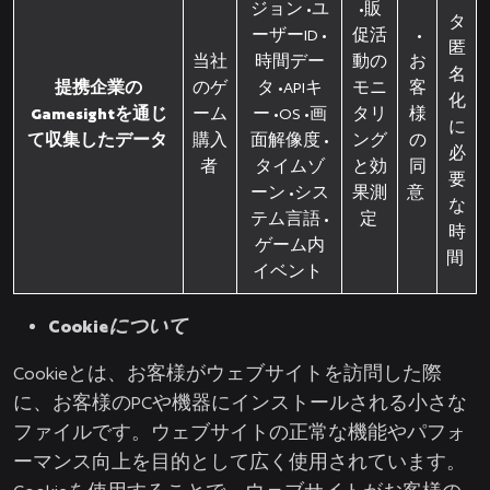
ジョン •ユ
•販
タ
ーザーID •
促活
•
匿
当社
時間デー
動の
お
名
提携企業の
のゲ
タ •APIキ
モニ
客
化
Gamesightを通じ
ーム
ー •OS •画
タリ
様
に
て収集したデータ
購入
面解像度 •
ング
の
必
者
タイムゾ
と効
同
要
ーン •シス
果測
意
な
テム言語 •
定
時
ゲーム内
間
イベント
Cookieについて
Cookieとは、お客様がウェブサイトを訪問した際
に、お客様のPCや機器にインストールされる小さな
ファイルです。ウェブサイトの正常な機能やパフォ
ーマンス向上を目的として広く使用されています。