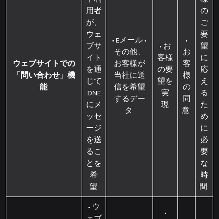
用者
の
が、
ご
ウェ
要
• Eメール •
•
ブサ
• お
望
その他、
お
イト
客様
に
ウェブサイトでの
お客様が
客
を通
の要
応
「問い合わせ」機
当社に送
様
じて
望を
え
能
信を希望
の
DNE
実
る
するデー
同
にメ
現
た
タ
意
ッセ
め
ージ
に
を送
必
るこ
要
とを
な
希
時
望
間
• ウ
•
ェブ