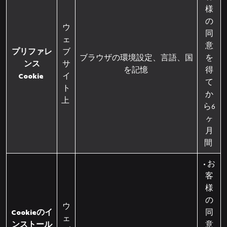
様
の
ウ
同
ェ
意
プリファレ
ブ
ブラウザの環境設定、言語、国
を
ンス
サ
を記憶
得
Cookie
イ
て
ト
か
上
ら6
ヶ
月
間
• お
客
様
の
ウ
Cookieのイ
同
ェ
ンストール
意