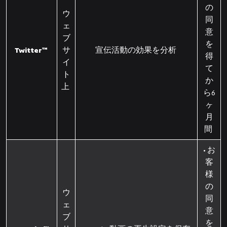
の
ウ
同
ェ
意
ブ
を
Twitter™
サ
宣伝活動の効果を分析
得
イ
て
ト
か
上
ら6
ヶ
月
間
• お
客
様
の
ウ
同
ェ
意
ブ
を