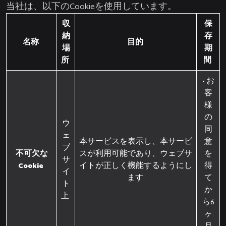
当社は、以下のCookieを使用しています。
収
保
納
存
名称
目的
場
期
所
間
• お
客
様
の
ウ
同
ェ
本サービスを表示し、本サービ
意
ブ
不可欠な
スが利用可能であり、ウェブサ
を
サ
Cookie
イトが正しく機能するようにし
得
イ
ます
て
ト
か
上
ら6
ヶ