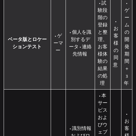
• 試
•
験段
ゲ
階の
ー
•
登録
ム
お
• 個人を識
と整
の
• ゲ
客
ベータ版とロケー
別するデ
理、
開
ーマ
様
ションテスト
ータ • 連絡
お客
発
ー
の
先情報
様体
期
同
験の
間
意
結果
＋
の処
3
理
年
• 本
サー
ビス
•
およ
お
びウ
• 識別情報
客
ェブ
およびロ
様