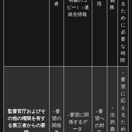
明書のコ
義
者
現
る
ピー） • 連
務
た
絡先情報
め
に
必
要
な
時
間
•
要
望
に
応
•
え
監督官庁およびそ
• 要
• 要
• 要望に関
法
る
の他の権限を有す
望の
望へ
係するデ
的
た
る第三者からの要
関係
の対
ータ
義
め