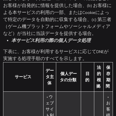
お客様が自発的に情報を提供した場合、(b) お客様に
よる本サービスの利用の一部、またはCookieによっ
て特定のデータを自動的に収集する場合、(c) 第三者
（ゲーム機プラットフォームやソーシャルメディア
など）が当社に当該データを提供する場合。
本サービス利用の際の個人データ処理
下表に、お客様が利用するサービスに応じてDNEが
実施する処理手順のすべてを示します。
法
保
デー
個人デー
目
的
存
サービス
タ主
タの分類
的
根
期
体
拠
間
• ウ
•
ェブ
お
サイ
客
ト利
様