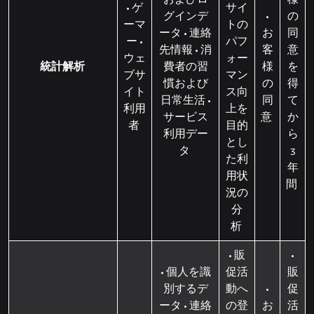
• ゲ
サイ
グインデ
•
の
ーマ
トの
ータ • 連絡
お
同
ー •
パフ
先情報 • 消
客
意
ウェ
ォー
統計解析
費者の習
様
を
ブサ
マン
慣および
の
得
イト
ス向
日常生活 •
同
て
利用
上を
サービス
意
か
者
目的
利用デー
ら
とし
タ
3
た利
年
用状
間
況の
分
析
• 販
•
• 個人を識
促活
販
別するデ
動へ
•
促
ータ • 連絡
の登
お
活