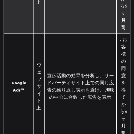
上
ら6
ヶ
月
間
• お
客
様
の
ウ
同
ェ
宣伝活動の効果を分析し、サー
意
ブ
Google
ドパーティサイト上での同じ広
を
サ
Ads™
告の繰り返し表示を避け、興味
得
イ
の中心に合致した広告を表示
て
ト
か
上
ら6
ヶ
月
間