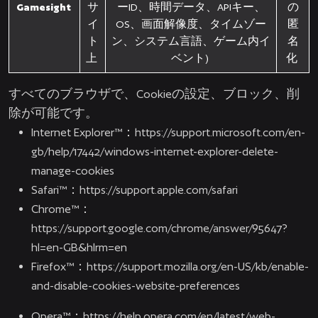
Gamesight
サ
ーID、時間データ、APIキー、
の
イ
OS、画面解像度、タイムゾー
匿
ト
ン、システム言語、ゲーム内イ
名
上
ベント)
化
すべてのブラウザで、Cookieの設定、ブロック、削
除が可能です。
Internet Explorer™：
https://support.microsoft.com/en-
gb/help/17442/windows-internet-explorer-delete-
manage-cookies
Safari™：
https://support.apple.com/safari
Chrome™：
https://support.google.com/chrome/answer/95647?
hl=en-GB&hlrm=en
Firefox™：
https://support.mozilla.org/en-US/kb/enable-
and-disable-cookies-website-preferences
Opera™：
https://help.opera.com/en/latest/web-