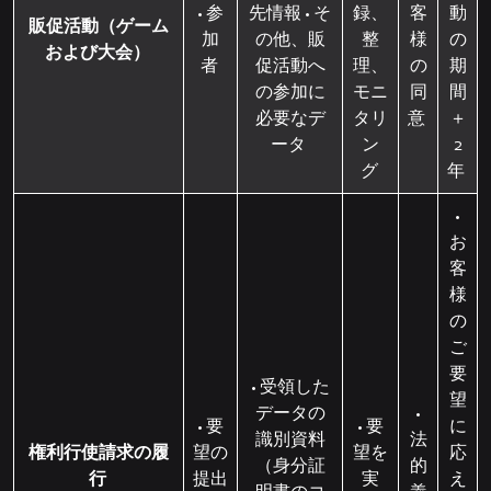
• 参
先情報 • そ
録、
客
動
販促活動（ゲーム
加
の他、販
整
様
の
および大会）
者
促活動へ
理、
の
期
の参加に
モニ
同
間
必要なデ
タリ
意
＋
ータ
ン
2
グ
年
•
お
客
様
の
ご
要
• 受領した
望
データの
•
• 要
• 要
に
識別資料
法
権利行使請求の履
望の
望を
応
（身分証
的
行
提出
実
え