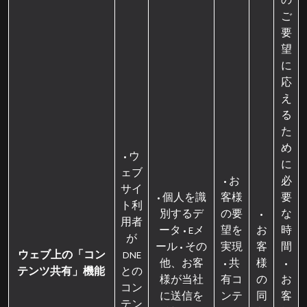
の
ご
要
望
に
応
え
る
た
め
• ウ
に
ェブ
• お
必
サイ
• 個人を識
客様
要
ト利
別するデ
の要
•
な
用者
ータ • Eメ
望を
お
時
が
ール • その
実現
客
間
ウェブ上の「コン
DNE
他、お客
• 共
様
•
テンツ共有」機能
との
様が当社
有コ
の
お
コン
に送信を
ンテ
同
客
テン