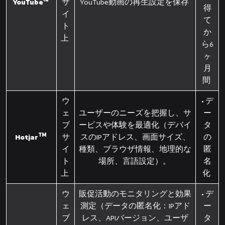
YouTube™
サ
YouTube動画の再生設定を保存
得
イ
て
ト
か
上
ら6
ヶ
月
間
ウ
• デ
ェ
ユーザーのニーズを把握し、サ
ー
ブ
ービスや体験を最適化（デバイ
タ
TM
Hotjar
サ
スのIPアドレス、画面サイズ、
の
イ
種類、ブラウザ情報、地理的な
匿
ト
場所、言語設定）。
名
上
化
ウ
販促活動のモニタリングと効果
• デ
ェ
測定（データの匿名化：IPアド
ー
ブ
レス、APIバージョン、ユーザ
タ