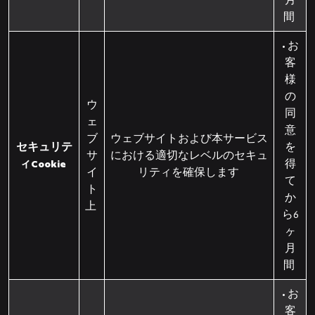
月
間
• お
客
様
の
ウ
同
ェ
意
ブ
ウェブサイトおよび本サービス
セキュリテ
を
サ
における適切なレベルのセキュ
ィCookie
得
イ
リティを確保します
て
ト
か
上
ら6
ヶ
月
間
• お
客