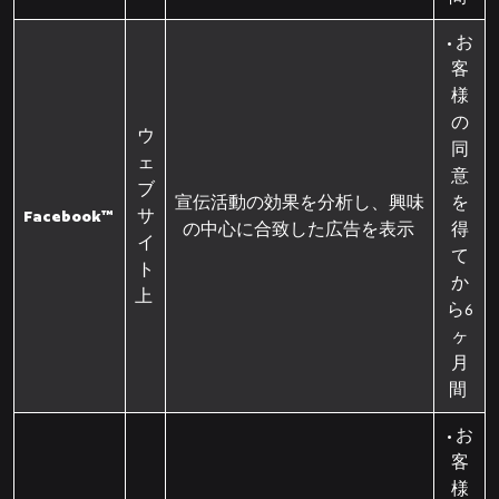
• お
客
様
の
ウ
同
ェ
意
ブ
宣伝活動の効果を分析し、興味
を
Facebook™
サ
の中心に合致した広告を表示
得
イ
て
ト
か
上
ら6
ヶ
月
間
• お
客
様