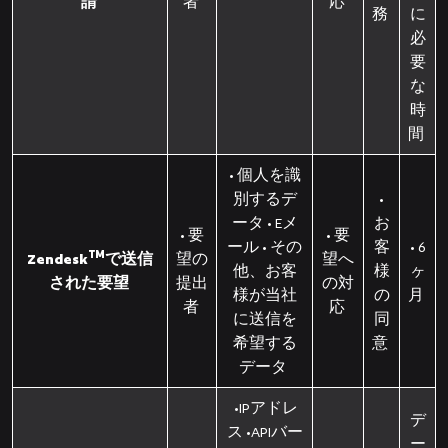
請
者
応
務
に
必
要
な
時
間
• 個人を識
別するデ
•
ータ • Eメ
お
• 要
• 要
ール • その
客
• 6
TM
Zendesk
で送信
望の
望へ
他、お客
様
ヶ
された要望
提出
の対
様が当社
の
月
者
応
に送信を
同
希望する
意
データ
•IPアドレ
デ
ス •APIバー
ー