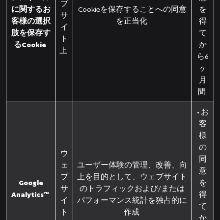
ブ
に関するお
Cookieを保存することへの同意
を
サ
客様の選択
を正当化
得
イ
肢を保存す
て
ト
るCookie
か
上
ら6
ヶ
月
間
• お
客
様
の
ウ
同
ェ
ユーザー体験の管理、改善、向
意
ブ
上を目的として、ウェブサイト
Google
を
サ
のトラフィックおよび/または
Analytics™
得
イ
パフォーマンス統計を独占的に
て
ト
作成
か