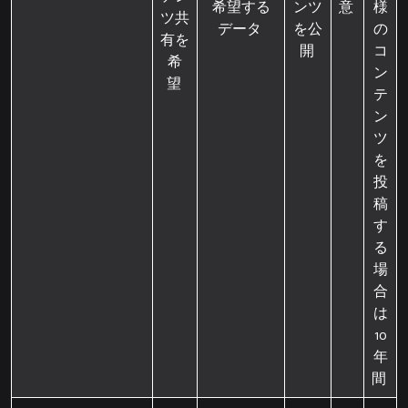
希望する
ンツ
意
様
ツ共
データ
を公
の
有を
開
コ
希
ン
望
テ
ン
ツ
を
投
稿
す
る
場
合
は
10
年
間