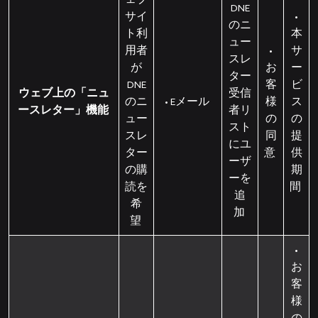
DNE
サイ
•
のニ
ト利
本
ュー
用者
•
サ
スレ
が
お
ー
ター
DNE
客
ビ
ウェブ上の「ニュ
受信
のニ
• Eメール
様
ス
ースレター」機能
者リ
ュー
の
の
スト
スレ
同
提
にユ
ター
意
供
ーザ
の購
期
ーを
読を
間
追
希
加
望
•
お
客
様