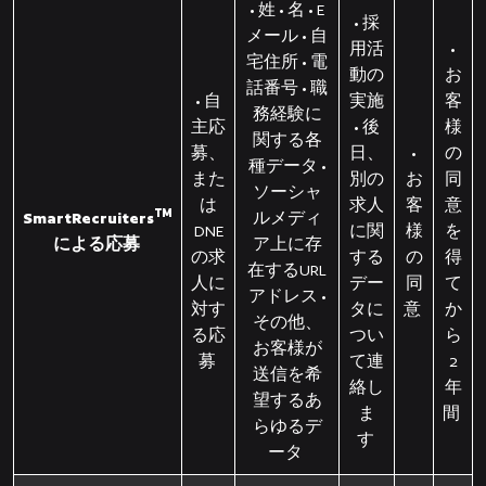
• 姓 • 名 • E
• 採
メール • 自
用活
•
宅住所 • 電
動の
お
話番号 • 職
• 自
実施
客
務経験に
主応
• 後
様
関する各
募、
日、
•
の
種データ •
また
別の
お
同
ソーシャ
は
求人
客
意
TM
SmartRecruiters
ルメディ
DNE
に関
様
を
による応募
ア上に存
の求
する
の
得
在するURL
人に
デー
同
て
アドレス •
対す
タに
意
か
その他、
る応
つい
ら
お客様が
募
て連
2
送信を希
絡し
年
望するあ
ま
間
らゆるデ
す
ータ