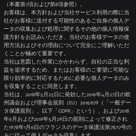
（本書第7項および第8項参照）。
お客様は、本方針および当社サービス利用の際に当
社がお客様に送付する可能性のあるご自身の個人デ
ータの収集および処理に関するその他の個人情報保
護方針をお読みいただき、当社のお客様データの使
用方法およびその理由について完全にご理解いただ
くことが極めて重要です。
当社は意図した作業にかかわらず、自社の正当な利
益を追求するため、またはお客様のご要望に可能な
限り効率的に対応するために必要な個人データのみ
を収集することに同意します。
当社は、2018年5月25日に発効した2016年4月27日の欧
州議会および理事会規則（EU）2016/679（「一般デー
タ保護規則」、以下「GDPR」という）、および2018
年6月および2019年5月29日の規則によって修正され
た1978年1月6日のフランスのデータ保護法第78/17号の
みに従って個人データを収集します。